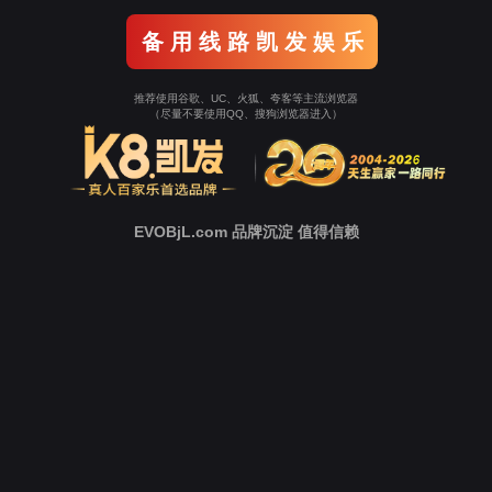
备 用 线 路 凯 发 娱 乐
推荐使用谷歌、UC、火狐、夸客等主流浏览器
（尽量不要使用QQ、搜狗浏览器进入）
EVOBjL.com 品牌沉淀 值得信赖