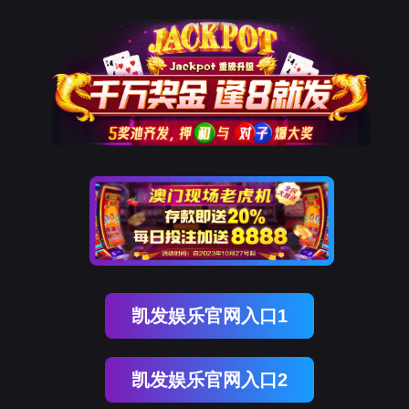
凯发娱乐官网入口1
凯发娱乐官网入口2